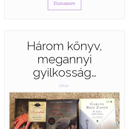
Elolvasom
Három könyv,
megannyi
gyilkosság…
Olvas