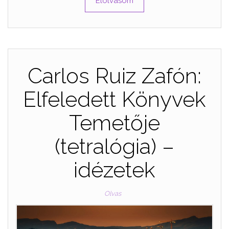
Elolvasom
Carlos Ruiz Zafón:
Elfeledett Könyvek
Temetője
(tetralógia) –
idézetek
Olvas