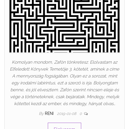
Komolyan mondom, Zafón tönkretesz. Elolvastam az
Elfeledett Könyvek Temetője 3. kötetét, aminek a címe
A mennyország fogságában. Olyan ez a sorozat, mint
egy irodalmi labirintus, ezt a szerző is írja. Bolyongtam
benne, és jól elvesztem. Zafón szerint nincsen eleje és
vége a történeteknek, csak bejárataik. Mindegy, melyik
kötettel kezdi az ember, és mindegy, hányat olvas…
By
RENI
2019-01-08
0