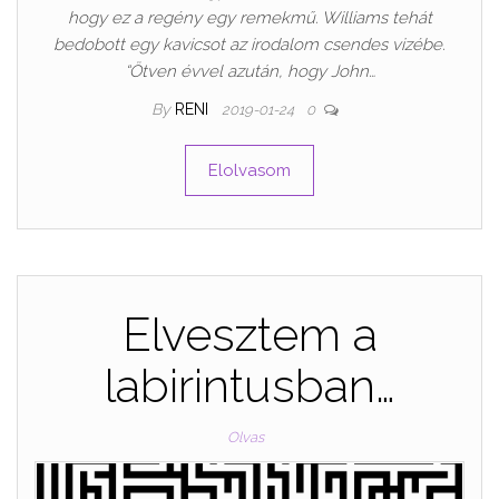
hogy ez a regény egy remekmű. Williams tehát
bedobott egy kavicsot az irodalom csendes vizébe.
“Ötven ​évvel azután, hogy John…
By
RENI
2019-01-24
0
Elolvasom
Elvesztem a
labirintusban…
Olvas