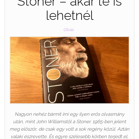
Stoner – akár te is
lehetnél
Olvas
Nagyon nehéz bármit írni egy ilyen erős olvasmány
után, mint John Williamstől a Stoner. 1965-ben jelent
meg először, de csak egy volt a sok regény közül. Aztán
valaki észrevette. És egyre szélesebb körben terjedt el,