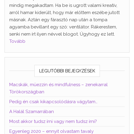
mindig megakadtam. Ha be is ugrott valami kreatív,
arról hamar kiderült, hogy már előttem eszébe jutott
másnak. Aztán egy fárasztó nap után a tompa
agyamba bevillant egy szó: ventilátor. Rákerestem,
senki nem írt ilyen névvel blogot. Úgyhogy ez lett.
Tovább
LEGUTÓBBI BEJEGYZÉSEK
Macskák, müezzin és mindfulness – zenekarral
Törökországban
Pedig én csak kikapcsolódásra vágytam…
A Halál Szamarrában
Most akkor tudsz írni vagy nem tudsz írni?
Egyenleg 2020 – ennyit olvastam tavaly