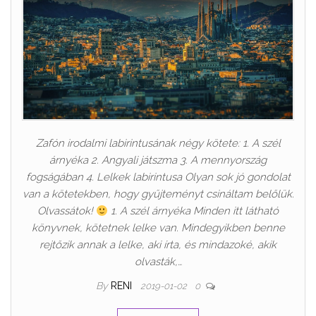
Zafón irodalmi labirintusának négy kötete: 1. A szél
árnyéka 2. Angyali játszma 3. A mennyország
fogságában 4. Lelkek labirintusa Olyan sok jó gondolat
van a kötetekben, hogy gyűjteményt csináltam belőlük.
Olvassátok!
1. A szél árnyéka Minden itt látható
könyvnek, kötetnek lelke van. Mindegyikben benne
rejtőzik annak a lelke, aki írta, és mindazoké, akik
olvasták,…
By
RENI
2019-01-02
0