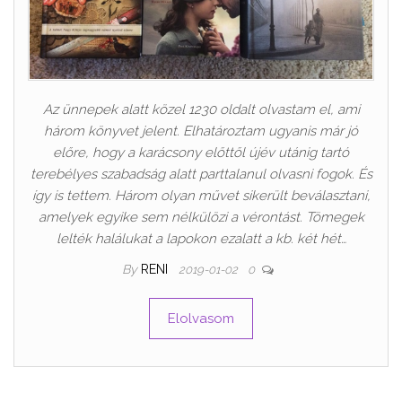
Az ünnepek alatt közel 1230 oldalt olvastam el, ami
három könyvet jelent. Elhatároztam ugyanis már jó
előre, hogy a karácsony előttől újév utánig tartó
terebélyes szabadság alatt parttalanul olvasni fogok. És
így is tettem. Három olyan művet sikerült beválasztani,
amelyek egyike sem nélkülözi a vérontást. Tömegek
lelték halálukat a lapokon ezalatt a kb. két hét…
By
RENI
2019-01-02
0
Elolvasom