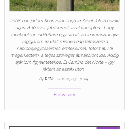
2008-ban jártam Spanyolországban Szent Jakab északi
útján. A 10 éves jubileumot azzal ünneplem, hogy
facebook-on indítottam egy oldalt, amin keresztül újra
végigjárom az utat: minden nap felteszem a
naplóbejegyzéseimet, emlékeimet, fotóimat. Ha
megérkeztem, a teljes szöveget átmásolom ide. Addig
ajánlom figyelmetekbe: El Camino del Norte – Így
jártam az északi úton
By
RENI
2018-07-23
0
Elolvasom