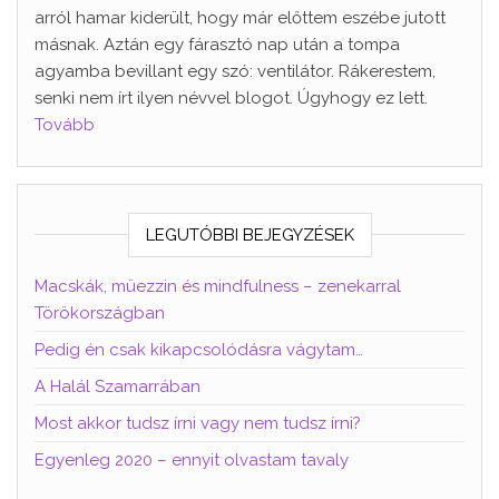
arról hamar kiderült, hogy már előttem eszébe jutott
másnak. Aztán egy fárasztó nap után a tompa
agyamba bevillant egy szó: ventilátor. Rákerestem,
senki nem írt ilyen névvel blogot. Úgyhogy ez lett.
Tovább
LEGUTÓBBI BEJEGYZÉSEK
Macskák, müezzin és mindfulness – zenekarral
Törökországban
Pedig én csak kikapcsolódásra vágytam…
A Halál Szamarrában
Most akkor tudsz írni vagy nem tudsz írni?
Egyenleg 2020 – ennyit olvastam tavaly