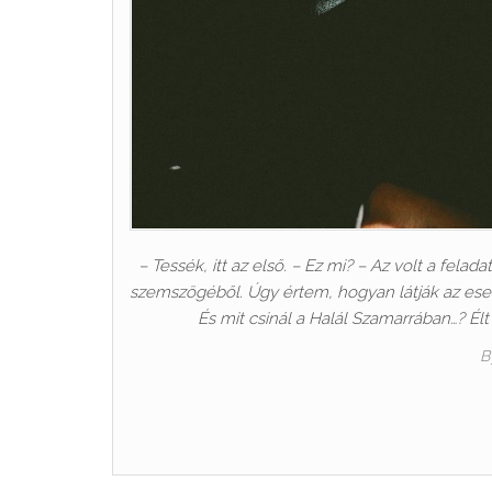
– Tessék, itt az első. – Ez mi? – Az volt a fela
szemszögéből. Úgy értem, hogyan látják az es
És mit csinál a Halál Szamarrában…? É
B