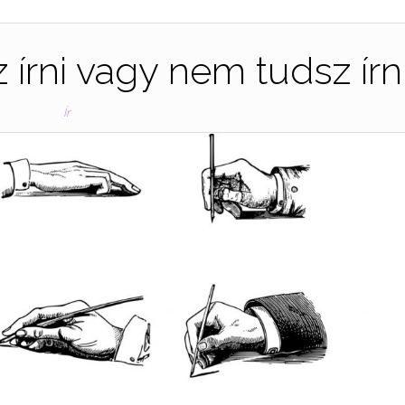
 írni vagy nem tudsz írn
Ír