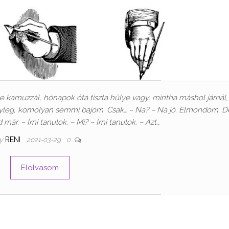
e kamuzzál, hónapok óta tiszta hülye vagy, mintha máshol járnál
yleg, komolyan semmi bajom. Csak… – Na? – Na jó. Elmondom. D
ár. – Írni tanulok. – Mi? – Írni tanulok. – Azt…
y
RENI
2021-03-29
0
Elolvasom