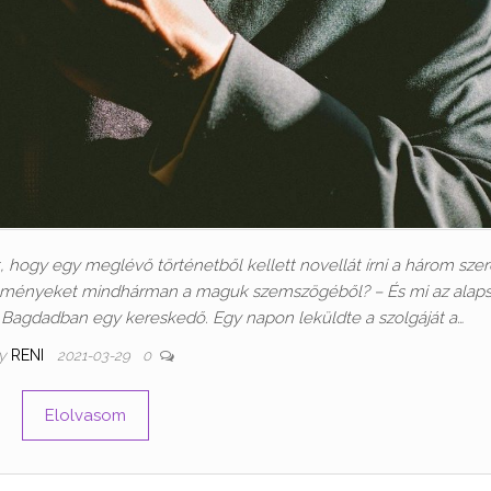
dat, hogy egy meglévő történetből kellett novellát írni a három sze
eményeket mindhárman a maguk szemszögéből? – És mi az alapsz
lt Bagdadban egy kereskedő. Egy napon leküldte a szolgáját a…
y
RENI
2021-03-29
0
Elolvasom