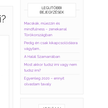
LEGUTÓBBI
BEJEGYZÉSEK
i?
Macskák, müezzin és
mindfulness – zenekarral
Törökországban
Pedig én csak kikapcsolódásra
vágytam…
A Halál Szamarrában
Most akkor tudsz írni vagy nem
tudsz írni?
Egyenleg 2020 – ennyit
olvastam tavaly