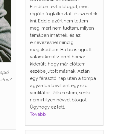
Elindítom ezt a blogot, mert
régóta foglalkoztat, és szeretek
írni. Eddig azért nem tettem
meg, mert nem tudtam, milyen
témában írhatnék, és az
elnevezésnél mindig
megakadtam. Ha be is ugrott
valami kreatív, arról hamar
kiderült, hogy már előttem
eszébe jutott másnak. Aztán
replő
egy fárasztó nap után a tompa
tori?
agyamba bevillant egy szó:
ventilátor. Rákerestem, senki
nem írt ilyen névvel blogot.
Úgyhogy ez lett.
Tovább