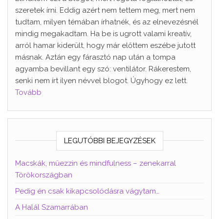
szeretek írni. Eddig azért nem tettem meg, mert nem
tudtam, milyen témában írhatnék, és az elnevezésnél
mindig megakadtam. Ha be is ugrott valami kreatív,
arról hamar kiderült, hogy már előttem eszébe jutott
másnak. Aztán egy fárasztó nap után a tompa
agyamba bevillant egy szó: ventilátor. Rákerestem,
senki nem írt ilyen névvel blogot. Úgyhogy ez lett.
Tovább
LEGUTÓBBI BEJEGYZÉSEK
Macskák, müezzin és mindfulness – zenekarral
Törökországban
Pedig én csak kikapcsolódásra vágytam…
A Halál Szamarrában