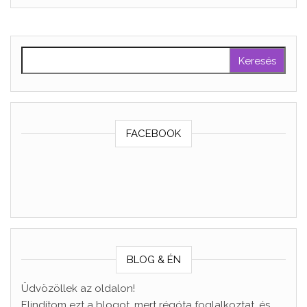
Keresés:
FACEBOOK
BLOG & ÉN
Üdvözöllek az oldalon!
Elindítom ezt a blogot, mert régóta foglalkoztat, és