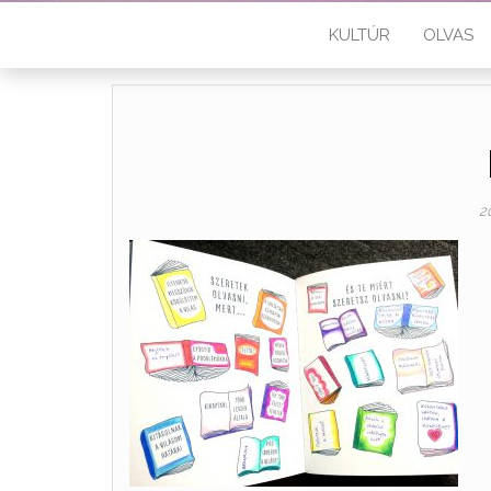
KULTÚR
OLVAS
2