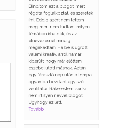
Elindítom ezt a blogot, mert
régóta foglalkoztat, és szeretek
írni. Eddig azért nem tettem
meg, mert nem tudtam, milyen
témában írhatnék, és az
elnevezésnél mindig
megakadtam. Ha be is ugrott
valami kreatív, arról hamar
kiderült, hogy már előttem
eszébe jutott másnak. Aztán
egy fárasztó nap után a tompa
agyamba bevillant egy szó:
ventilátor. Rákerestem, senki
nem írt ilyen névvel blogot.
Úgyhogy ez lett.
Tovább